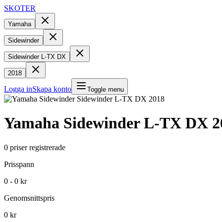
SKOTER
Yamaha
Sidewinder
Sidewinder L-TX DX
2018
Logga in
Skapa konto
Toggle menu
Yamaha
Sidewinder L-TX DX
2
0
priser registrerade
Prisspann
0 - 0 kr
Genomsnittspris
0 kr