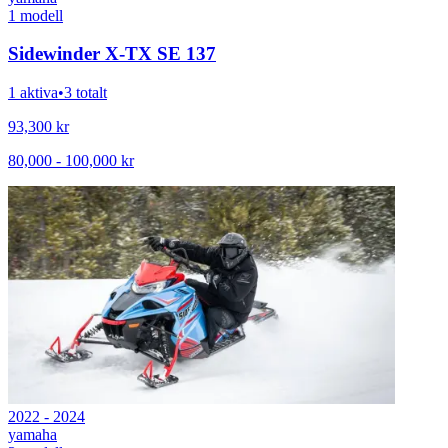
1
modell
Sidewinder X-TX SE 137
1 aktiva
•
3 totalt
93,300
kr
80,000
-
100,000
kr
2022 - 2024
yamaha