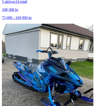
5 aktiva
•
24 totalt
108,308
kr
75,000
-
169,900
kr