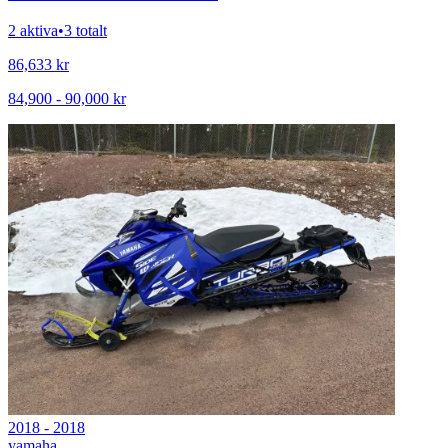
2 aktiva
•
3 totalt
86,633
kr
84,900
-
90,000
kr
2018 - 2018
yamaha