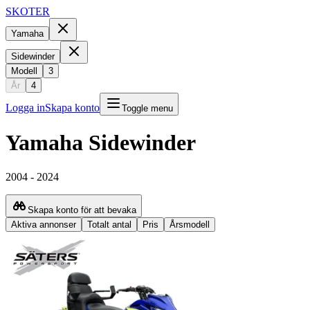
SKOTER
Yamaha
Sidewinder
Modell
3
År
4
Logga in
Skapa konto
Toggle menu
Yamaha
Sidewinder
2004
-
2024
Skapa konto för att bevaka
Aktiva annonser
Totalt antal
Pris
Årsmodell