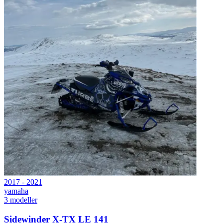
2017 - 2021
yamaha
3
modeller
Sidewinder X-TX LE 141