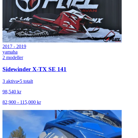
2017 - 2019
yamaha
2
modeller
Sidewinder X-TX SE 141
3 aktiva
•
5 totalt
98,540
kr
82,900
-
115,000
kr