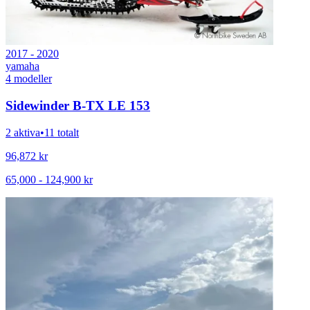
2017 - 2020
yamaha
4
modeller
Sidewinder B-TX LE 153
2 aktiva
•
11 totalt
96,872
kr
65,000
-
124,900
kr