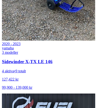
2020 - 2023
yamaha
3
modeller
Sidewinder X-TX LE 146
4 aktiva
•
9 totalt
127,422
kr
99,900
-
139,000
kr