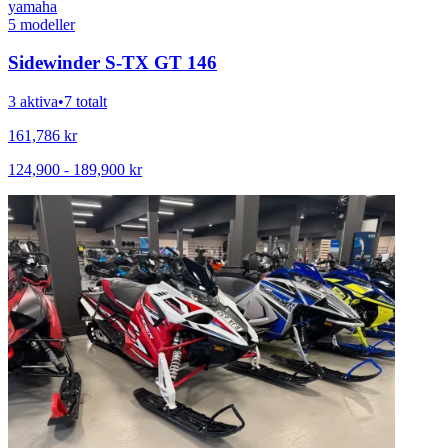
yamaha
5
modeller
Sidewinder S-TX GT 146
3 aktiva
•
7 totalt
161,786
kr
124,900
-
189,900
kr