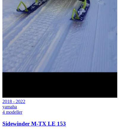
2018 - 2022
yamaha
4
modeller
Sidewinder M-TX LE 153