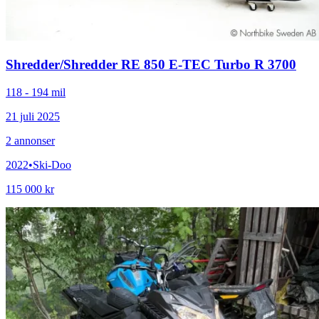
Shredder
/
Shredder RE 850 E-TEC Turbo R 3700
118 - 194 mil
21 juli 2025
2
annonser
2022
•
Ski-Doo
115 000 kr