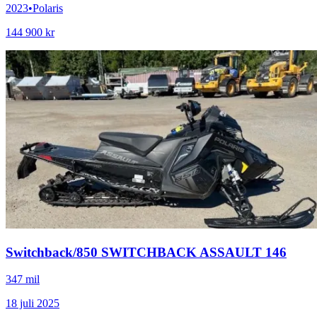
2023
•
Polaris
144 900 kr
Switchback
/
850 SWITCHBACK ASSAULT 146
347 mil
18 juli 2025