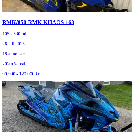
RMK
/
850 RMK KHAOS 163
105 - 580 mil
26 juli 2025
18
annonser
2020
•
Yamaha
99 900 - 129 000 kr