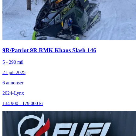
9R
/
Patriot 9R RMK Khaos Slash 146
5 - 290 mil
21 juli 2025
6
annonser
2024
•
Lynx
134 900 - 179 000 kr