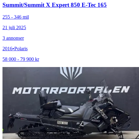
Summit
/
Summit X Expert 850 E-Tec 165
255 - 346 mil
21 juli 2025
3
annonser
2016
•
Polaris
58 000 - 79 900 kr