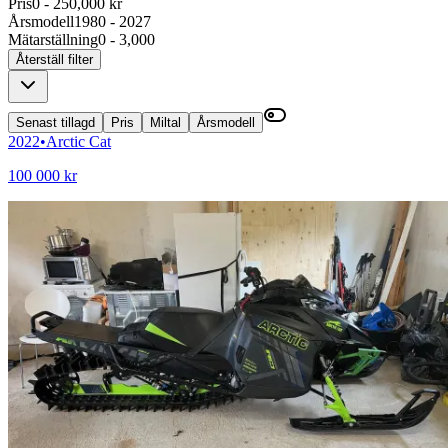
Pris
0 - 250,000 kr
Årsmodell
1980 - 2027
Mätarställning
0 - 3,000
Återställ filter
Senast tillagd
Pris
Miltal
Årsmodell
2022
•
Arctic Cat
100 000 kr