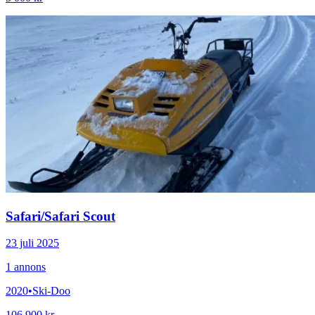
Safari
/
Safari Scout
23 juli 2025
1
annons
2020
•
Ski-Doo
106 900 kr