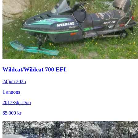
Wildcat
/
Wildcat 700 EFI
24 juli 2025
1
annons
2017
•
Ski-Doo
65 000 kr