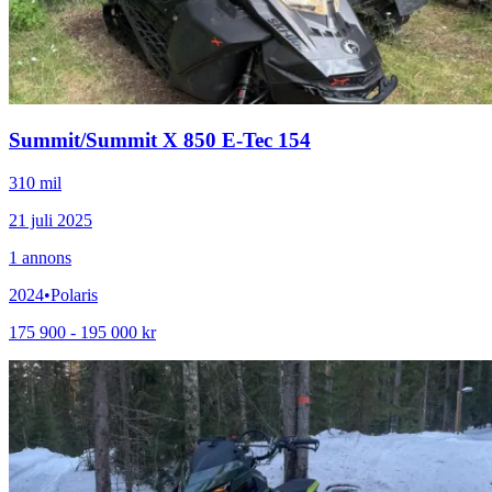
Summit
/
Summit X 850 E-Tec 154
310 mil
21 juli 2025
1
annons
2024
•
Polaris
175 900 - 195 000 kr