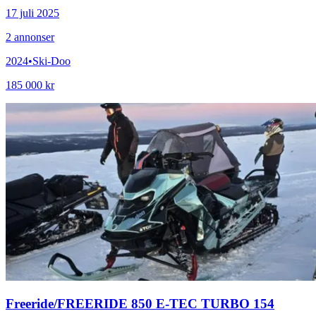
17 juli 2025
2
annonser
2024
•
Ski-Doo
185 000 kr
Freeride
/
FREERIDE 850 E-TEC TURBO 154