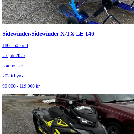
Sidewinder
/
Sidewinder X-TX LE 146
180 - 505 mil
25 juli 2025
3
annonser
2020
•
Lynx
90 000 - 119 900 kr