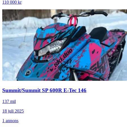
110 000 kr
Summit
/
Summit SP 600R E-Tec 146
137 mil
18 juli 2025
1
annons