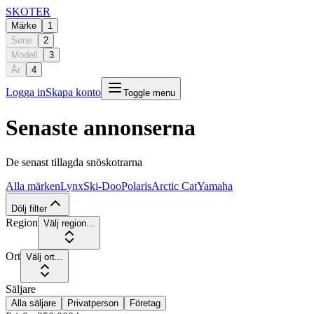
SKOTER
Märke
1
Serie
2
Modell
3
År
4
Logga in
Skapa konto
Toggle menu
Senaste annonserna
De senast tillagda snöskotrarna
Alla märken
Lynx
Ski-Doo
Polaris
Arctic Cat
Yamaha
Dölj filter
Region
Välj region...
Ort
Välj ort...
Säljare
Alla säljare
Privatperson
Företag