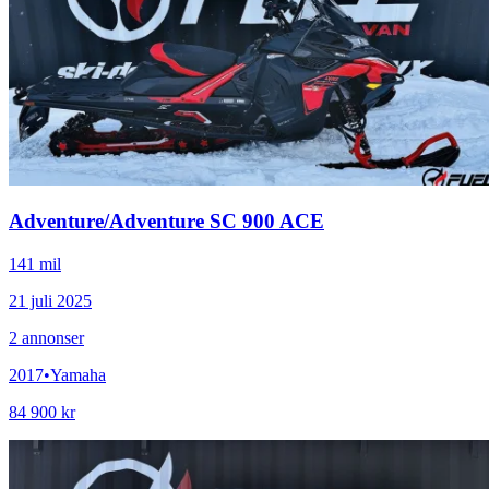
Adventure
/
Adventure SC 900 ACE
141 mil
21 juli 2025
2
annonser
2017
•
Yamaha
84 900 kr