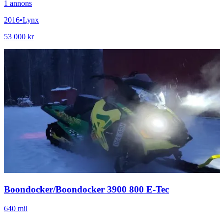
1
annons
2016
•
Lynx
53 000 kr
Boondocker
/
Boondocker 3900 800 E-Tec
640 mil