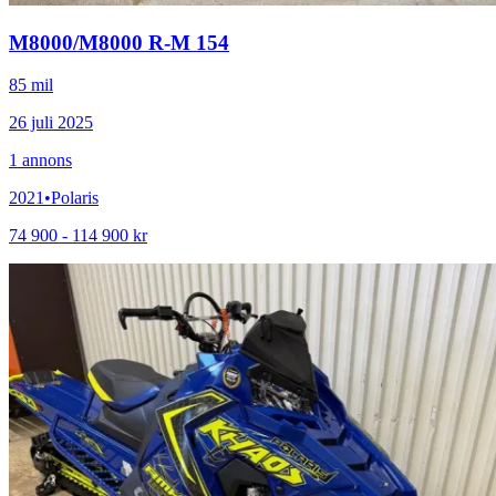
M8000
/
M8000 R-M 154
85 mil
26 juli 2025
1
annons
2021
•
Polaris
74 900 - 114 900 kr