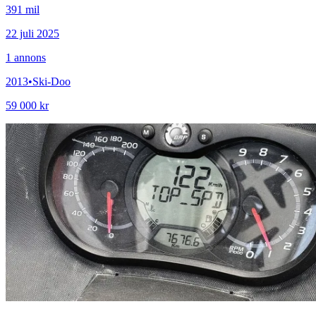
391 mil
22 juli 2025
1
annons
2013
•
Ski-Doo
59 000 kr