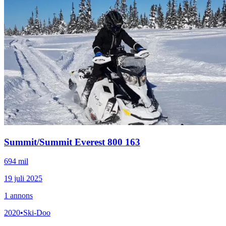
Summit
/
Summit Everest 800 163
694 mil
19 juli 2025
1
annons
2020
•
Ski-Doo