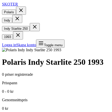
SKOTER
Polaris
Indy
Indy Starlite 250
1993
Logga in
Skapa konto
Toggle menu
Polaris
Indy Starlite 250
1993
0
priser registrerade
Prisspann
0 - 0 kr
Genomsnittspris
0 kr