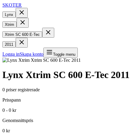
SKOTER
Lynx
Xtrim
Xtrim SC 600 E-Tec
2011
Logga in
Skapa konto
Toggle menu
Lynx
Xtrim SC 600 E-Tec
2011
0
priser registrerade
Prisspann
0 - 0 kr
Genomsnittspris
0 kr