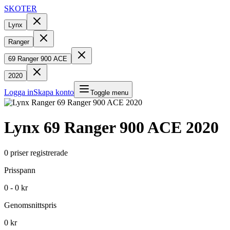
SKOTER
Lynx
Ranger
69 Ranger 900 ACE
2020
Logga in
Skapa konto
Toggle menu
Lynx
69 Ranger 900 ACE
2020
0
priser registrerade
Prisspann
0 - 0 kr
Genomsnittspris
0 kr