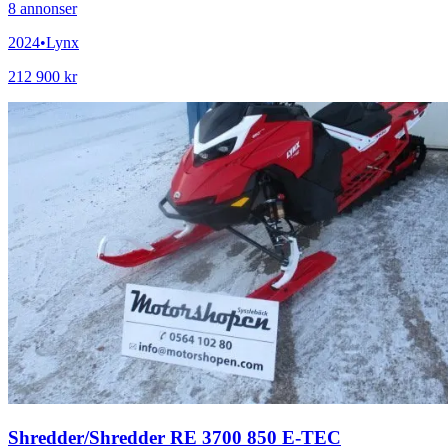
8
annonser
2024
•
Lynx
212 900 kr
Shredder
/
Shredder RE 3700 850 E-TEC