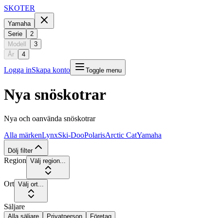
SKOTER
Yamaha
Serie
2
Modell
3
År
4
Logga in
Skapa konto
Toggle menu
Nya snöskotrar
Nya och oanvända snöskotrar
Alla märken
Lynx
Ski-Doo
Polaris
Arctic Cat
Yamaha
Dölj filter
Region
Välj region...
Ort
Välj ort...
Säljare
Alla säljare
Privatperson
Företag