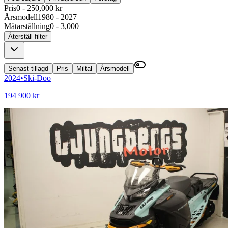
Pris
0 - 250,000 kr
Årsmodell
1980 - 2027
Mätarställning
0 - 3,000
Återställ filter
Senast tillagd
Pris
Miltal
Årsmodell
2024
•
Ski-Doo
194 900 kr