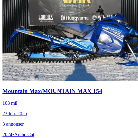
Mountain Max
/
MOUNTAIN MAX 154
103 mil
23 feb. 2025
3
annonser
2024
•
Arctic Cat