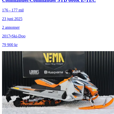
Commander
/
Commander STD 600R E-TEC
176 - 177 mil
23 juni 2025
2
annonser
2017
•
Ski-Doo
79 900 kr