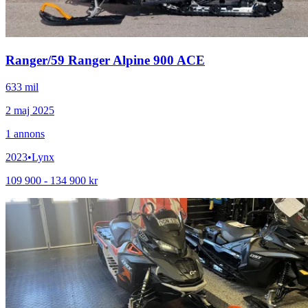
Ranger
/
59 Ranger Alpine 900 ACE
633 mil
2 maj 2025
1
annons
2023
•
Lynx
109 900 - 134 900 kr