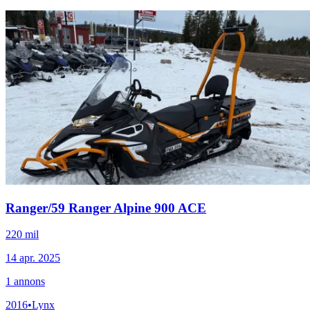
Ranger
/
59 Ranger Alpine 900 ACE
220 mil
14 apr. 2025
1
annons
2016
•
Lynx