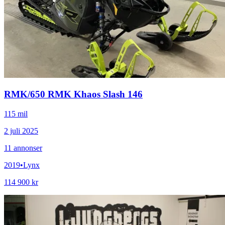
RMK
/
650 RMK Khaos Slash 146
115 mil
2 juli 2025
11
annonser
2019
•
Lynx
114 900 kr