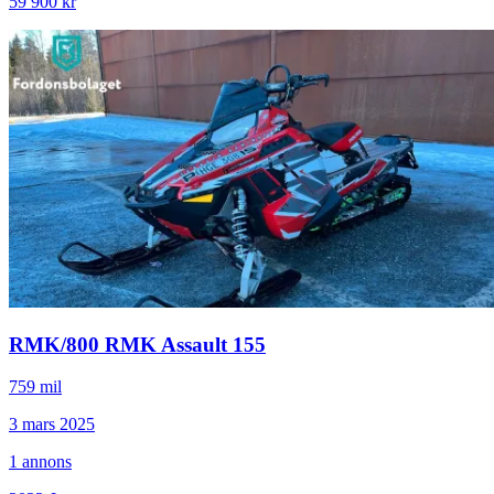
59 900 kr
RMK
/
800 RMK Assault 155
759 mil
3 mars 2025
1
annons