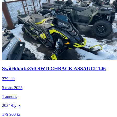
Switchback
/
850 SWITCHBACK ASSAULT 146
279 mil
5 mars 2025
1
annons
2024
•
Lynx
179 900 kr