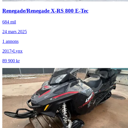
Renegade
/
Renegade X-RS 800 E-Tec
684 mil
24 mars 2025
1
annons
2017
•
Lynx
89 900 kr