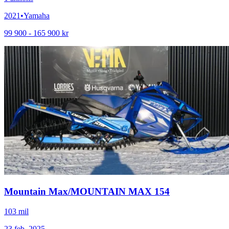
2021
•
Yamaha
99 900 - 165 900 kr
Mountain Max
/
MOUNTAIN MAX 154
103 mil
23 feb. 2025