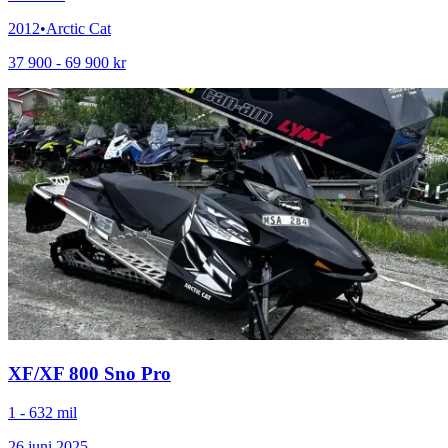
2012
•
Arctic Cat
37 900 - 69 900 kr
XF
/
XF 800 Sno Pro
1 - 632 mil
26 juni 2025