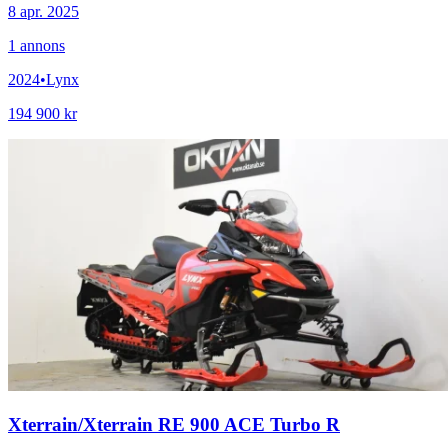
8 apr. 2025
1
annons
2024
•
Lynx
194 900 kr
Xterrain
/
Xterrain RE 900 ACE Turbo R