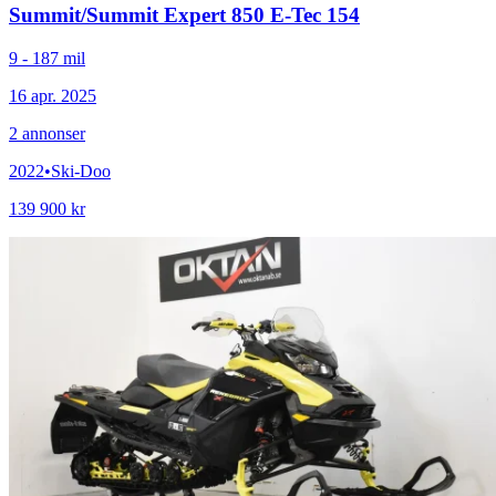
Summit
/
Summit Expert 850 E-Tec 154
9 - 187 mil
16 apr. 2025
2
annonser
2022
•
Ski-Doo
139 900 kr