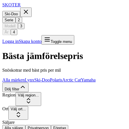
SKOTER
Ski-Doo
Serie
2
Modell
3
År
4
Logga in
Skapa konto
Toggle menu
Bästa jämförelsepris
Snöskotrar med bäst pris per mil
Alla märken
Lynx
Ski-Doo
Polaris
Arctic Cat
Yamaha
Dölj filter
Region
Välj region...
Ort
Välj ort...
Säljare
Alla säljare
Privatperson
Företag