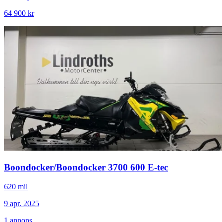
64 900 kr
Boondocker
/
Boondocker 3700 600 E-tec
620 mil
9 apr. 2025
1
annons