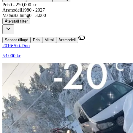
Pris
0 - 250,000 kr
Årsmodell
1980 - 2027
Mätarställning
0 - 3,000
Återställ filter
Senast tillagd
Pris
Miltal
Årsmodell
2016
•
Ski-Doo
53 000 kr