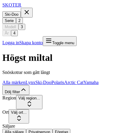
SKOTER
Ski-Doo
Serie
2
Modell
3
År
4
Logga in
Skapa konto
Toggle menu
Högst miltal
Snöskotrar som gått långt
Alla märken
Lynx
Ski-Doo
Polaris
Arctic Cat
Yamaha
Dölj filter
Region
Välj region...
Ort
Välj ort...
Säljare
Alla säljare
Privatperson
Företag