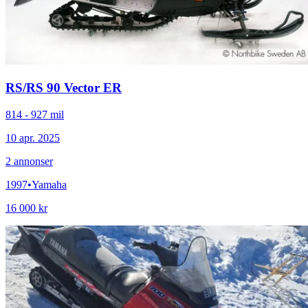
RS
/
RS 90 Vector ER
814 - 927 mil
10 apr. 2025
2
annonser
1997
•
Yamaha
16 000 kr