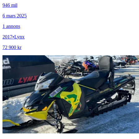
946 mil
6 mars 2025
1
annons
2017
•
Lynx
72 900 kr