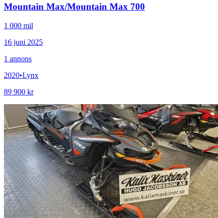
Mountain Max
/
Mountain Max 700
1 000 mil
16 juni 2025
1
annons
2020
•
Lynx
89 900 kr