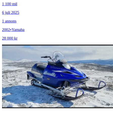
1 100 mil
6 juli 2025
1
annons
2002
•
Yamaha
28 000 kr