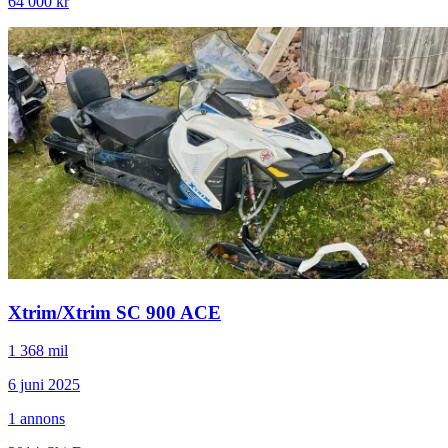
64 000 kr
Xtrim
/
Xtrim SC 900 ACE
1 368 mil
6 juni 2025
1
annons