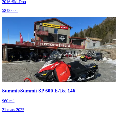
2016
•
Ski-Doo
58 900 kr
Summit
/
Summit SP 600 E-Tec 146
960 mil
21 mars 2025