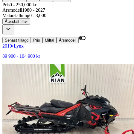
Pris
0 - 250,000 kr
Årsmodell
1980 - 2027
Mätarställning
0 - 3,000
Återställ filter
Senast tillagd
Pris
Miltal
Årsmodell
2019
•
Lynx
89 900 - 104 900 kr