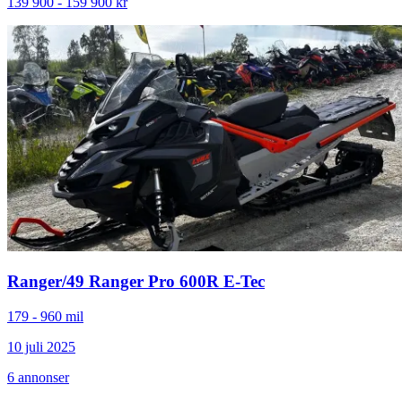
139 900 - 159 900 kr
Ranger
/
49 Ranger Pro 600R E-Tec
179 - 960 mil
10 juli 2025
6
annonser