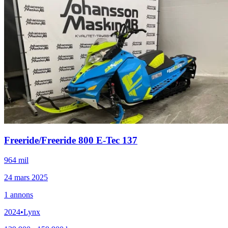
Freeride
/
Freeride 800 E-Tec 137
964 mil
24 mars 2025
1
annons
2024
•
Lynx