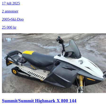
17 juli 2025
2
annonser
2005
•
Ski-Doo
25 000 kr
Summit
/
Summit Highmark X 800 144