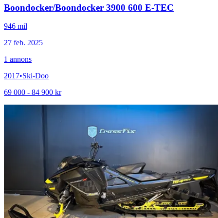
Boondocker
/
Boondocker 3900 600 E-TEC
946 mil
27 feb. 2025
1
annons
2017
•
Ski-Doo
69 000 - 84 900 kr