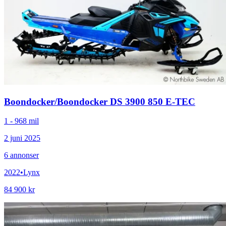
Boondocker
/
Boondocker DS 3900 850 E-TEC
1 - 968 mil
2 juni 2025
6
annonser
2022
•
Lynx
84 900 kr