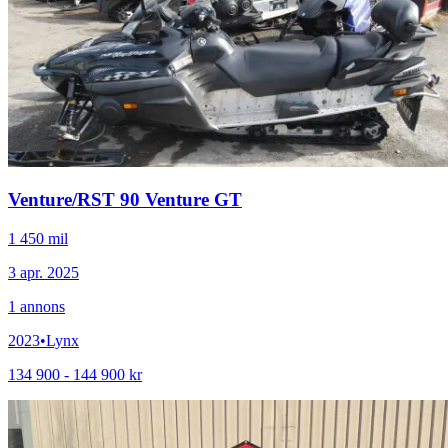
Venture
/
RST 90 Venture GT
1 450 mil
3 apr. 2025
1
annons
2023
•
Lynx
134 900 - 144 900 kr