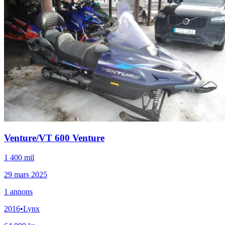
Venture
/
VT 600 Venture
1 400 mil
29 mars 2025
1
annons
2016
•
Lynx