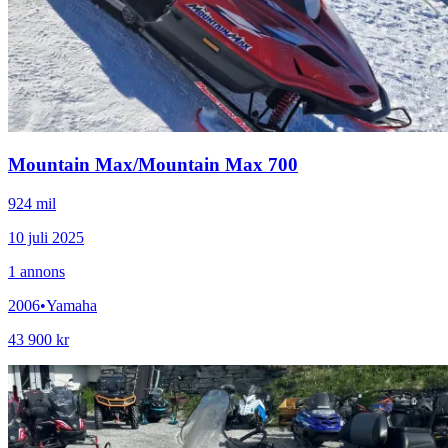
Mountain Max
/
Mountain Max 700
924 mil
10 juli 2025
1
annons
2006
•
Yamaha
43 900 kr