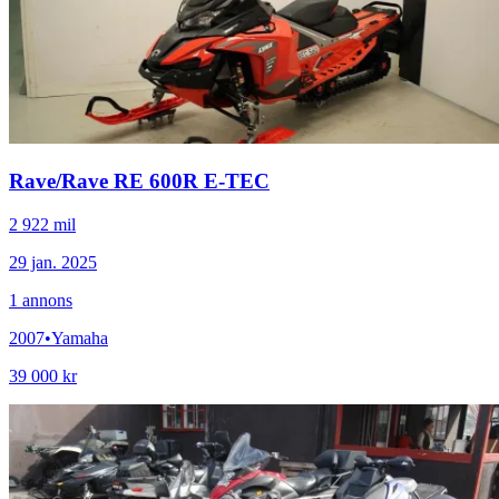
Rave
/
Rave RE 600R E-TEC
2 922 mil
29 jan. 2025
1
annons
2007
•
Yamaha
39 000 kr