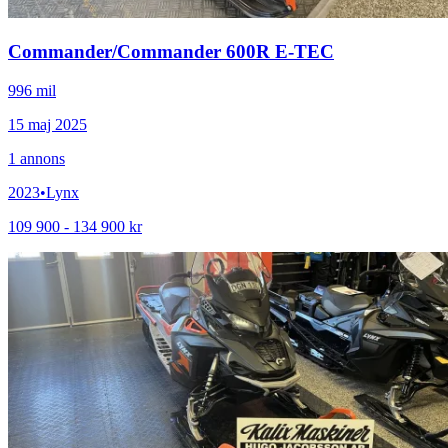
Commander
/
Commander 600R E-TEC
996 mil
15 maj 2025
1
annons
2023
•
Lynx
109 900 - 134 900 kr