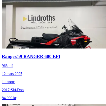
Ranger
/
59 RANGER 600 EFI
966 mil
12 mars 2025
1
annons
2017
•
Ski-Doo
84 900 kr