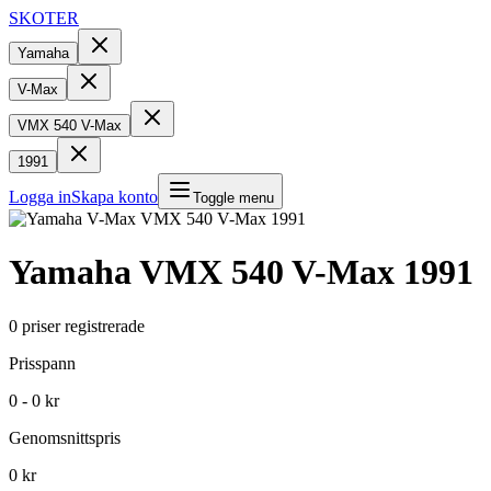
SKOTER
Yamaha
V-Max
VMX 540 V-Max
1991
Logga in
Skapa konto
Toggle menu
Yamaha
VMX 540 V-Max
1991
0
priser registrerade
Prisspann
0 - 0 kr
Genomsnittspris
0 kr