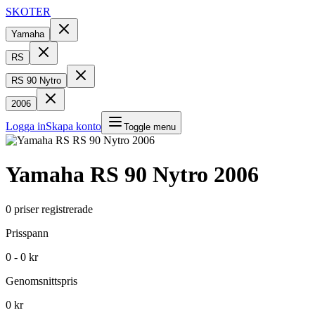
SKOTER
Yamaha
RS
RS 90 Nytro
2006
Logga in
Skapa konto
Toggle menu
Yamaha
RS 90 Nytro
2006
0
priser registrerade
Prisspann
0 - 0 kr
Genomsnittspris
0 kr