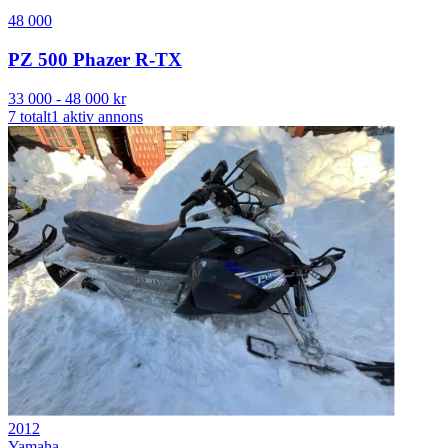
48 000
PZ 500 Phazer R-TX
33 000
-
48 000
kr
7
totalt
1
aktiv annons
2012
Yamaha