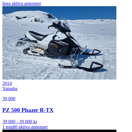
Inga aktiva annonser
2014
Yamaha
39 000
PZ 500 Phazer R-TX
39 000
-
39 000
kr
1
totalt
0
aktiva annonser