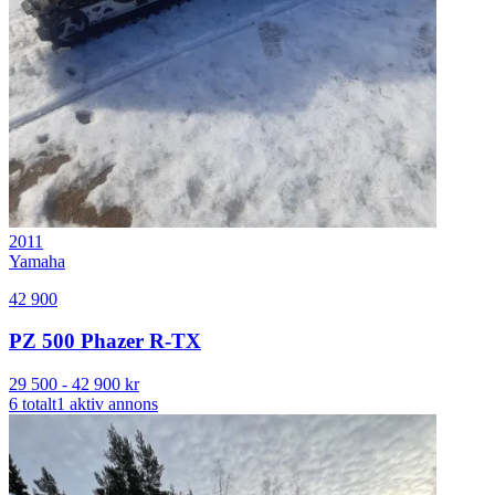
2011
Yamaha
42 900
PZ 500 Phazer R-TX
29 500
-
42 900
kr
6
totalt
1
aktiv annons