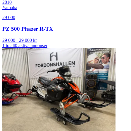
2010
Yamaha
29 000
PZ 500 Phazer R-TX
29 000
-
29 000
kr
1
totalt
0
aktiva annonser