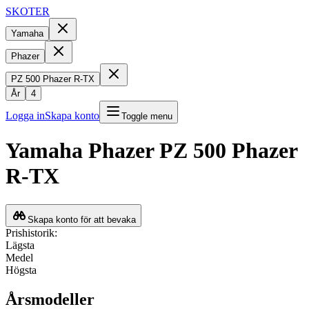
SKOTER
Yamaha
Phazer
PZ 500 Phazer R-TX
År
4
Logga in
Skapa konto
Toggle menu
Yamaha
Phazer
PZ 500 Phazer
R-TX
Skapa konto för att bevaka
Prishistorik:
Lägsta
Medel
Högsta
Årsmodeller