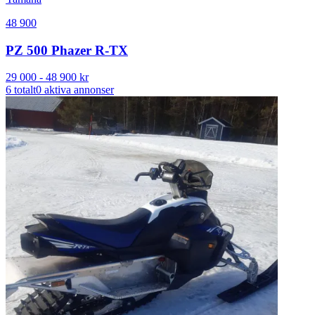
48 900
PZ 500 Phazer R-TX
29 000
-
48 900
kr
6
totalt
0
aktiva annonser