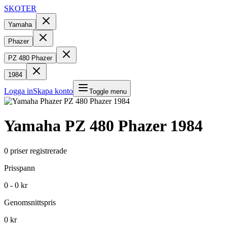
SKOTER
Yamaha
Phazer
PZ 480 Phazer
1984
Logga in
Skapa konto
Toggle menu
Yamaha
PZ 480 Phazer
1984
0
priser registrerade
Prisspann
0 - 0 kr
Genomsnittspris
0 kr