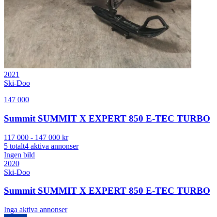
2021
Ski-Doo
147 000
Summit SUMMIT X EXPERT 850 E-TEC TURBO
117 000
-
147 000
kr
5
totalt
4
aktiva annonser
Ingen bild
2020
Ski-Doo
Summit SUMMIT X EXPERT 850 E-TEC TURBO
Inga aktiva annonser