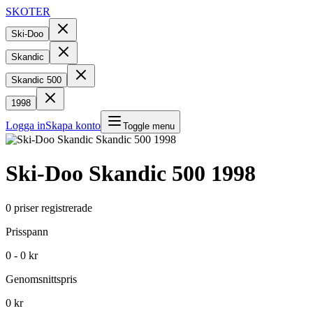
SKOTER
Ski-Doo
Skandic
Skandic 500
1998
Logga in
Skapa konto
Toggle menu
Ski-Doo
Skandic 500
1998
0
priser registrerade
Prisspann
0 - 0 kr
Genomsnittspris
0 kr