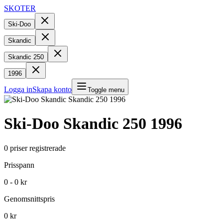
SKOTER
Ski-Doo
Skandic
Skandic 250
1996
Logga in
Skapa konto
Toggle menu
Ski-Doo
Skandic 250
1996
0
priser registrerade
Prisspann
0 - 0 kr
Genomsnittspris
0 kr