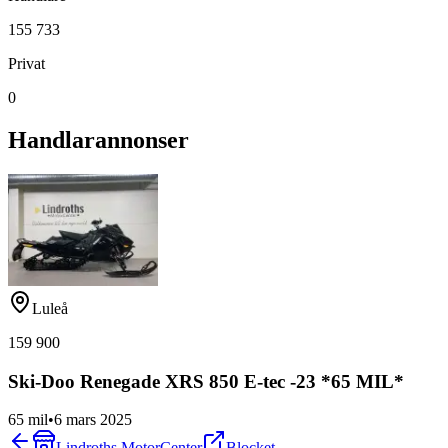
155 733
Privat
0
Handlarannonser
Luleå
159 900
Ski-Doo Renegade XRS 850 E-tec -23 *65 MIL*
65 mil
•
6 mars 2025
Lindroths MotorCenter
Blocket