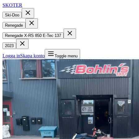
SKOTER
Ski-Doo
Renegade
Renegade X-RS 850 E-Tec 137
2023
Logga in
Skapa konto
Toggle menu