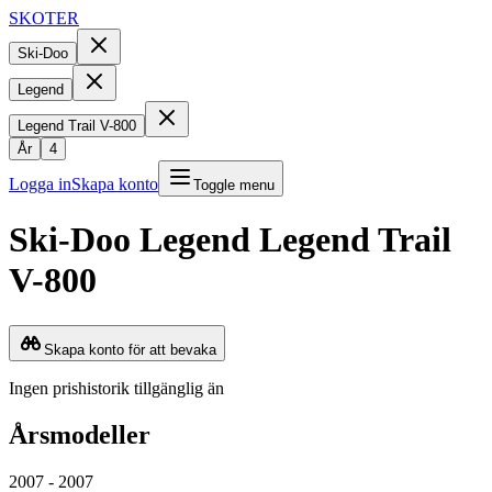
SKOTER
Ski-Doo
Legend
Legend Trail V-800
År
4
Logga in
Skapa konto
Toggle menu
Ski-Doo
Legend
Legend Trail
V-800
Skapa konto för att bevaka
Ingen prishistorik tillgänglig än
Årsmodeller
2007 - 2007