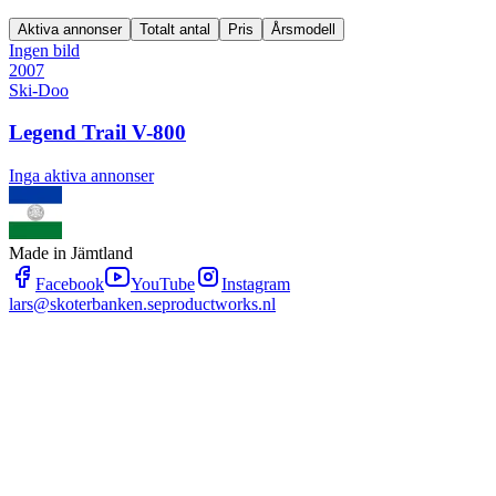
Aktiva annonser
Totalt antal
Pris
Årsmodell
Ingen bild
2007
Ski-Doo
Legend Trail V-800
Inga aktiva annonser
Made in Jämtland
Facebook
YouTube
Instagram
lars@skoterbanken.se
productworks.nl