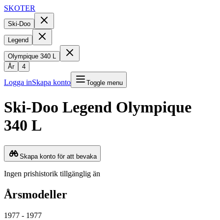
SKOTER
Ski-Doo
Legend
Olympique 340 L
År
4
Logga in
Skapa konto
Toggle menu
Ski-Doo
Legend
Olympique
340 L
Skapa konto för att bevaka
Ingen prishistorik tillgänglig än
Årsmodeller
1977 - 1977