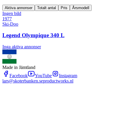
Aktiva annonser
Totalt antal
Pris
Årsmodell
Ingen bild
1977
Ski-Doo
Legend Olympique 340 L
Inga aktiva annonser
Made in Jämtland
Facebook
YouTube
Instagram
lars@skoterbanken.se
productworks.nl