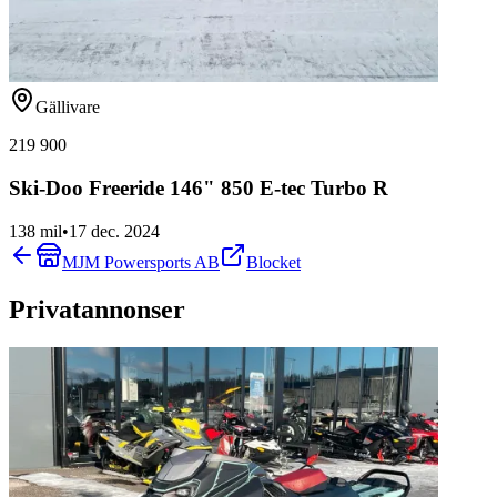
Gällivare
219 900
Ski-Doo Freeride 146" 850 E-tec Turbo R
138 mil
•
17 dec. 2024
MJM Powersports AB
Blocket
Privatannonser