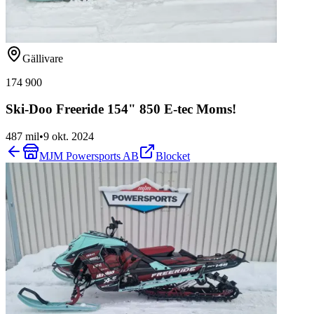
Gällivare
174 900
Ski-Doo Freeride 154" 850 E-tec Moms!
487 mil
•
9 okt. 2024
MJM Powersports AB
Blocket