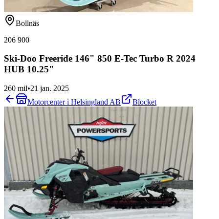
Bollnäs
206 900
Ski-Doo Freeride 146" 850 E-Tec Turbo R 2024
HUB 10.25"
260 mil
•
21 jan. 2025
Motorcenter i Helsingland AB
Blocket