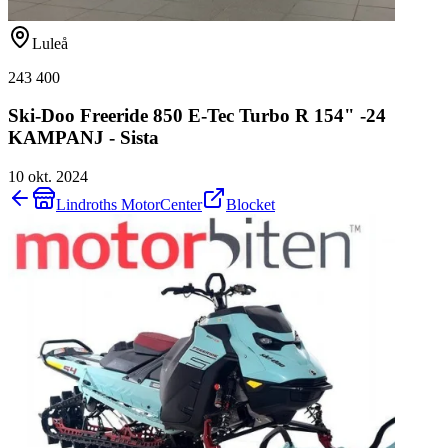
Luleå
243 400
Ski-Doo Freeride 850 E-Tec Turbo R 154" -24
KAMPANJ - Sista
10 okt. 2024
Lindroths MotorCenter
Blocket