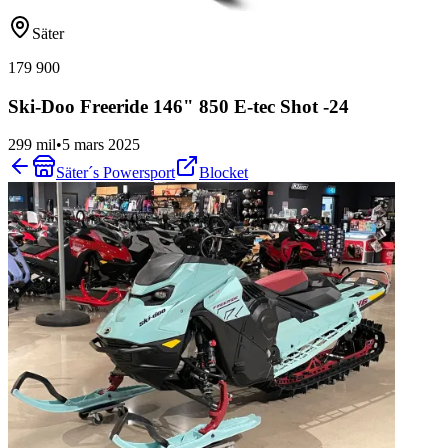
Säter
179 900
Ski-Doo Freeride 146" 850 E-tec Shot -24
299 mil
•
5 mars 2025
Säter´s Powersport
Blocket