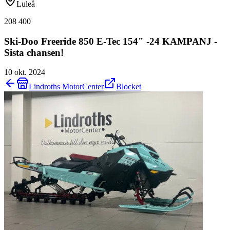
Luleå
208 400
Ski-Doo Freeride 850 E-Tec 154" -24 KAMPANJ -
Sista chansen!
10 okt. 2024
Lindroths MotorCenter
Blocket