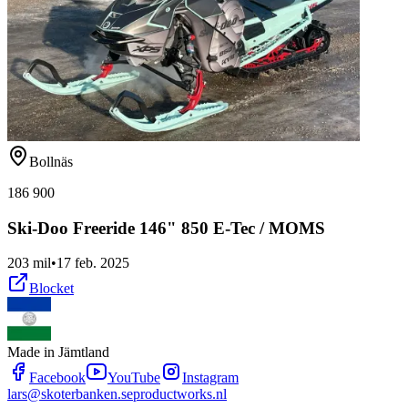
Bollnäs
186 900
Ski-Doo Freeride 146" 850 E-Tec / MOMS
203 mil
•
17 feb. 2025
Blocket
Made in Jämtland
Facebook
YouTube
Instagram
lars@skoterbanken.se
productworks.nl