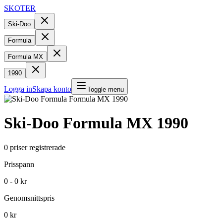
SKOTER
Ski-Doo
Formula
Formula MX
1990
Logga in
Skapa konto
Toggle menu
Ski-Doo
Formula MX
1990
0
priser registrerade
Prisspann
0 - 0 kr
Genomsnittspris
0 kr