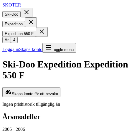
SKOTER
Ski-Doo
Expedition
Expedition 550 F
År
4
Logga in
Skapa konto
Toggle menu
Ski-Doo
Expedition
Expedition
550 F
Skapa konto för att bevaka
Ingen prishistorik tillgänglig än
Årsmodeller
2005 - 2006