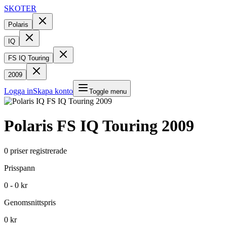
SKOTER
Polaris
IQ
FS IQ Touring
2009
Logga in
Skapa konto
Toggle menu
Polaris
FS IQ Touring
2009
0
priser registrerade
Prisspann
0 - 0 kr
Genomsnittspris
0 kr