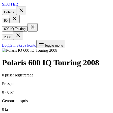
SKOTER
Polaris
IQ
600 IQ Touring
2008
Logga in
Skapa konto
Toggle menu
Polaris
600 IQ Touring
2008
0
priser registrerade
Prisspann
0 - 0 kr
Genomsnittspris
0 kr