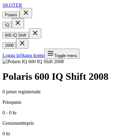
SKOTER
Polaris
IQ
600 IQ Shift
2008
Logga in
Skapa konto
Toggle menu
Polaris
600 IQ Shift
2008
0
priser registrerade
Prisspann
0 - 0 kr
Genomsnittspris
0 kr