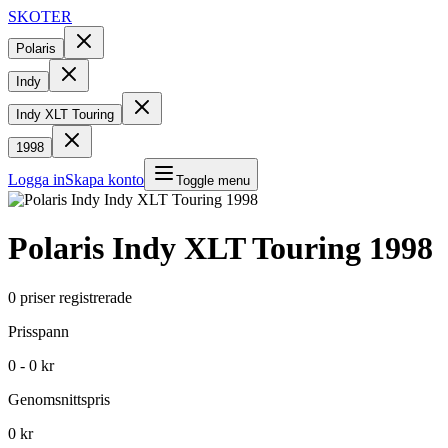
SKOTER
Polaris
Indy
Indy XLT Touring
1998
Logga in
Skapa konto
Toggle menu
Polaris
Indy XLT Touring
1998
0
priser registrerade
Prisspann
0 - 0 kr
Genomsnittspris
0 kr