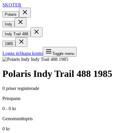
SKOTER
Polaris
Indy
Indy Trail 488
1985
Logga in
Skapa konto
Toggle menu
Polaris
Indy Trail 488
1985
0
priser registrerade
Prisspann
0 - 0 kr
Genomsnittspris
0 kr