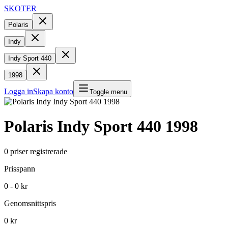
SKOTER
Polaris
Indy
Indy Sport 440
1998
Logga in
Skapa konto
Toggle menu
Polaris
Indy Sport 440
1998
0
priser registrerade
Prisspann
0 - 0 kr
Genomsnittspris
0 kr