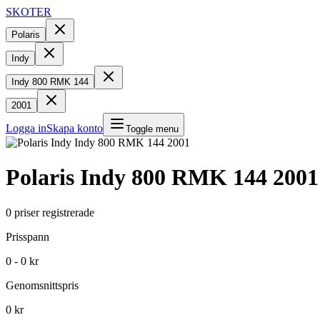
SKOTER
Polaris
Indy
Indy 800 RMK 144
2001
Logga in
Skapa konto
Toggle menu
Polaris
Indy 800 RMK 144
2001
0
priser registrerade
Prisspann
0 - 0 kr
Genomsnittspris
0 kr