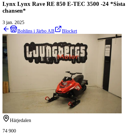
Lynx Lynx Rave RE 850 E-TEC 3500 -24 *Sista
chansen*
3 jan. 2025
Bohlins i Järbo AB
Blocket
Härjedalen
74 900