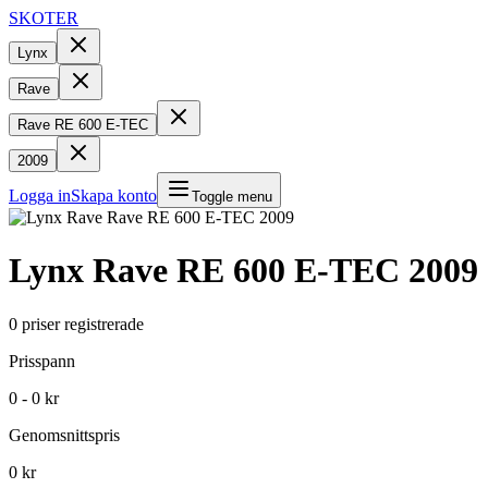
SKOTER
Lynx
Rave
Rave RE 600 E-TEC
2009
Logga in
Skapa konto
Toggle menu
Lynx
Rave RE 600 E-TEC
2009
0
priser registrerade
Prisspann
0 - 0 kr
Genomsnittspris
0 kr