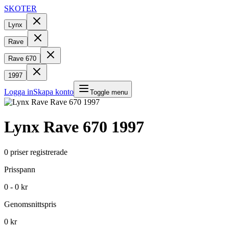
SKOTER
Lynx
Rave
Rave 670
1997
Logga in
Skapa konto
Toggle menu
Lynx
Rave 670
1997
0
priser registrerade
Prisspann
0 - 0 kr
Genomsnittspris
0 kr