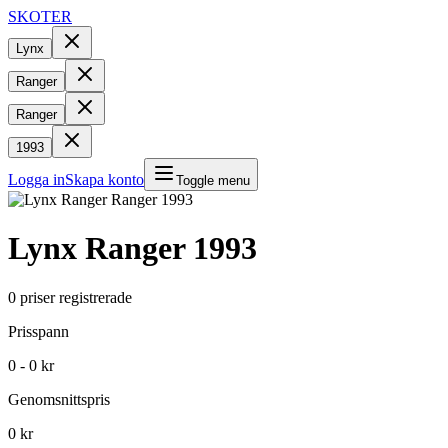
SKOTER
Lynx
Ranger
Ranger
1993
Logga in
Skapa konto
Toggle menu
Lynx
Ranger
1993
0
priser registrerade
Prisspann
0 - 0 kr
Genomsnittspris
0 kr