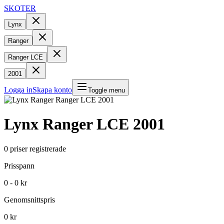
SKOTER
Lynx
Ranger
Ranger LCE
2001
Logga in
Skapa konto
Toggle menu
Lynx
Ranger LCE
2001
0
priser registrerade
Prisspann
0 - 0 kr
Genomsnittspris
0 kr