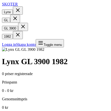
SKOTER
Lynx
GL
GL 3900
1982
Logga in
Skapa konto
Toggle menu
Lynx
GL 3900
1982
0
priser registrerade
Prisspann
0 - 0 kr
Genomsnittspris
0 kr