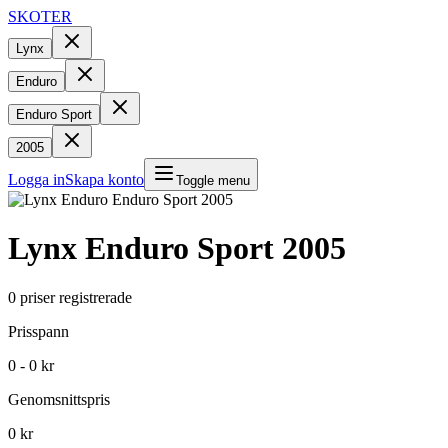
SKOTER
Lynx
Enduro
Enduro Sport
2005
Logga in
Skapa konto
Toggle menu
Lynx
Enduro Sport
2005
0
priser registrerade
Prisspann
0 - 0 kr
Genomsnittspris
0 kr