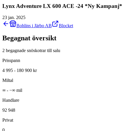
Lynx Adventure LX 600 ACE -24 *Ny Kampanj*
23 jan. 2025
Bohlins i Järbo AB
Blocket
Begagnat översikt
2 begagnade snöskotrar till salu
Prisspann
4 995 - 180 900 kr
Miltal
∞ - −∞ mil
Handlare
92 948
Privat
0