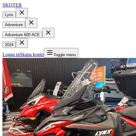
SKOTER
Lynx
Adventure
Adventure 600 ACE
2024
Logga in
Skapa konto
Toggle menu