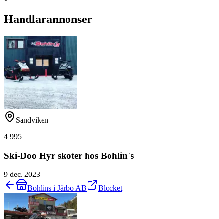
Handlarannonser
Sandviken
4 995
Ski-Doo Hyr skoter hos Bohlin`s
9 dec. 2023
Bohlins i Järbo AB
Blocket