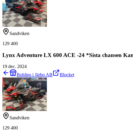
Sandviken
129 400
Lynx Adventure LX 600 ACE -24 *Sista chansen Ka
19 dec. 2024
Bohlins i Järbo AB
Blocket
Sandviken
129 400