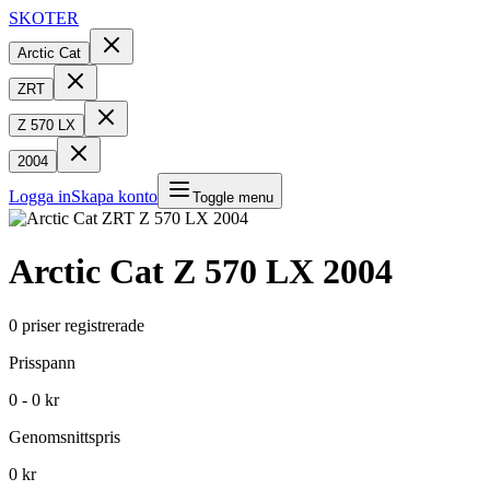
SKOTER
Arctic Cat
ZRT
Z 570 LX
2004
Logga in
Skapa konto
Toggle menu
Arctic Cat
Z 570 LX
2004
0
priser registrerade
Prisspann
0 - 0 kr
Genomsnittspris
0 kr