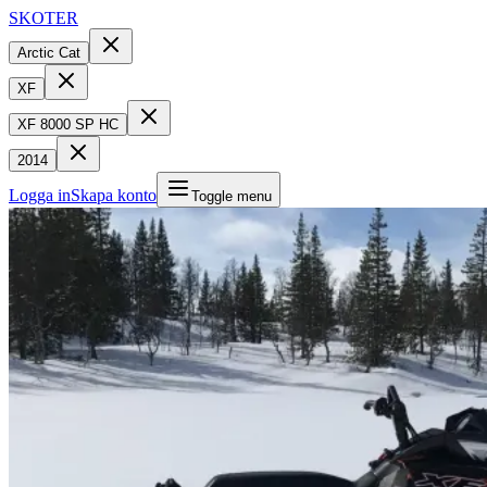
SKOTER
Arctic Cat
XF
XF 8000 SP HC
2014
Logga in
Skapa konto
Toggle menu