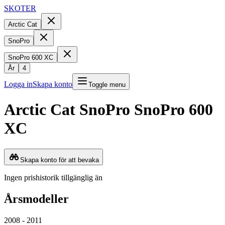
SKOTER
Arctic Cat
SnoPro
SnoPro 600 XC
År
4
Logga in
Skapa konto
Toggle menu
Arctic Cat
SnoPro
SnoPro 600
XC
Skapa konto för att bevaka
Ingen prishistorik tillgänglig än
Årsmodeller
2008 - 2011