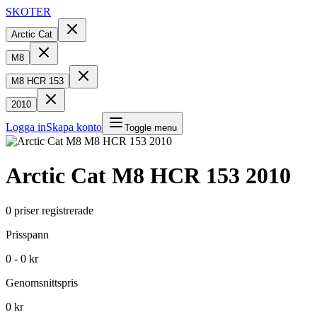
SKOTER
Arctic Cat
M8
M8 HCR 153
2010
Logga in
Skapa konto
Toggle menu
Arctic Cat
M8 HCR 153
2010
0
priser registrerade
Prisspann
0 - 0 kr
Genomsnittspris
0 kr