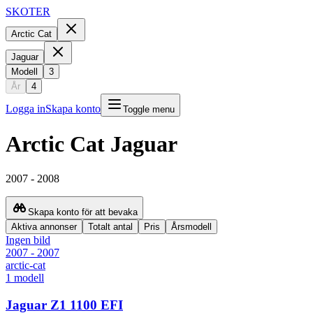
SKOTER
Arctic Cat
Jaguar
Modell
3
År
4
Logga in
Skapa konto
Toggle menu
Arctic Cat
Jaguar
2007
-
2008
Skapa konto för att bevaka
Aktiva annonser
Totalt antal
Pris
Årsmodell
Ingen bild
2007 - 2007
arctic-cat
1
modell
Jaguar Z1 1100 EFI