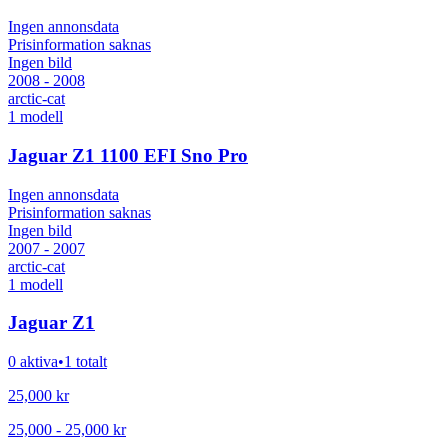
Ingen annonsdata
Prisinformation saknas
Ingen bild
2008 - 2008
arctic-cat
1
modell
Jaguar Z1 1100 EFI Sno Pro
Ingen annonsdata
Prisinformation saknas
Ingen bild
2007 - 2007
arctic-cat
1
modell
Jaguar Z1
0 aktiva
•
1 totalt
25,000
kr
25,000
-
25,000
kr