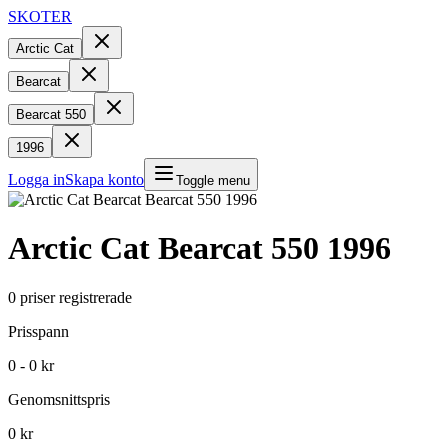
SKOTER
Arctic Cat
Bearcat
Bearcat 550
1996
Logga in
Skapa konto
Toggle menu
Arctic Cat
Bearcat 550
1996
0
priser registrerade
Prisspann
0 - 0 kr
Genomsnittspris
0 kr