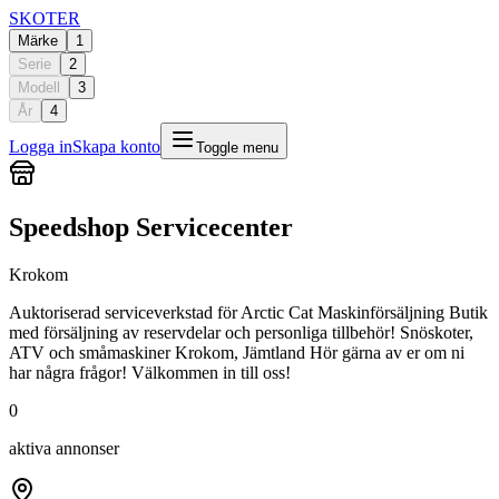
SKOTER
Märke
1
Serie
2
Modell
3
År
4
Logga in
Skapa konto
Toggle menu
Speedshop Servicecenter
Krokom
Auktoriserad serviceverkstad för Arctic Cat Maskinförsäljning Butik
med försäljning av reservdelar och personliga tillbehör! Snöskoter,
ATV och småmaskiner Krokom, Jämtland Hör gärna av er om ni
har några frågor! Välkommen in till oss!
0
aktiva annonser